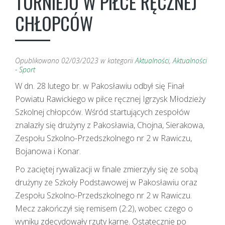
TURNIEJU W PIŁCE RĘCZNEJ
CHŁOPCÓW
Opublikowano
02/03/2023
w kategorii
Aktualności
,
Aktualności
- Sport
W dn. 28 lutego br. w Pakosławiu odbył się Finał
Powiatu Rawickiego w piłce ręcznej Igrzysk Młodzieży
Szkolnej chłopców. Wśród startujących zespołów
znalazły się drużyny z Pakosławia, Chojna, Sierakowa,
Zespołu Szkolno-Przedszkolnego nr 2 w Rawiczu,
Bojanowa i Konar.
Po zaciętej rywalizacji w finale zmierzyły się ze sobą
drużyny ze Szkoły Podstawowej w Pakosławiu oraz
Zespołu Szkolno-Przedszkolnego nr 2 w Rawiczu.
Mecz zakończył się remisem (2:2), wobec czego o
wyniku zdecydowały rzuty karne. Ostatecznie po