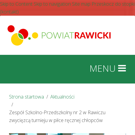
Skip to Content
Skip to navigation
Site map
Przeskocz do stopki
(kontakt)
Strona startowa
Aktualności
Zespół Szkolno-Przedszkolny nr 2 w Rawiczu
zwycięzcą turnieju w piłce ręcznej chłopców